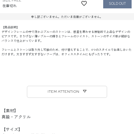
SIZE FREE
在庫切れ
申し訳ございません。ただいま在庫がございません。
【商品説明】
デザインフレームの中で浮かぶブルーのストーンは、惑星を思わせる神秘的で上品なデザインの
ピアスです。さりげない薄いブルーの輝きとフレームのツイスト、ストーンのサイズ感が絶妙な
バランスで仕上がっています。
フレームとストーンは取り外し可能のため、付け替えすることで、4つのスタイルでお楽しみいた
だけます。大きすぎず太すぎないフープは、オフィススタイルにもぴったりです。
ITEM ATTENTION ▽
【素材】
真鍮・アクリル
【サイズ】