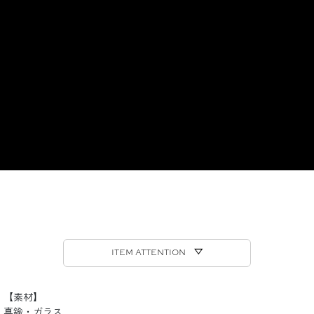
ITEM ATTENTION ▽
【素材】
真鍮・ガラス