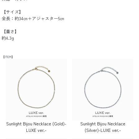
【サイズ】
全長：約34㎝＋アジャスター5㎝
【重さ】
約4.3g
【ITEM】
Sunlight Bijou Necklace (Gold)-
Sunlight Bijou Necklace
LUXE ver.-
(Silver)-LUXE ver.-