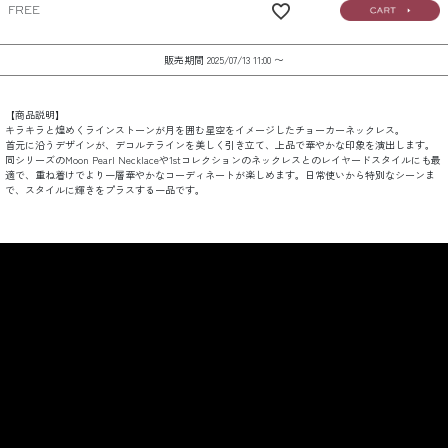
FREE
販売期間
2025/07/13 11:00
〜
【商品説明】
キラキラと煌めくラインストーンが月を囲む星空をイメージしたチョーカーネックレス。
首元に沿うデザインが、デコルテラインを美しく引き立て、上品で華やかな印象を演出します。
同シリーズのMoon Pearl Necklaceや1stコレクションのネックレスとのレイヤードスタイルにも最
適で、重ね着けでより一層華やかなコーディネートが楽しめます。日常使いから特別なシーンま
で、スタイルに輝きをプラスする一品です。