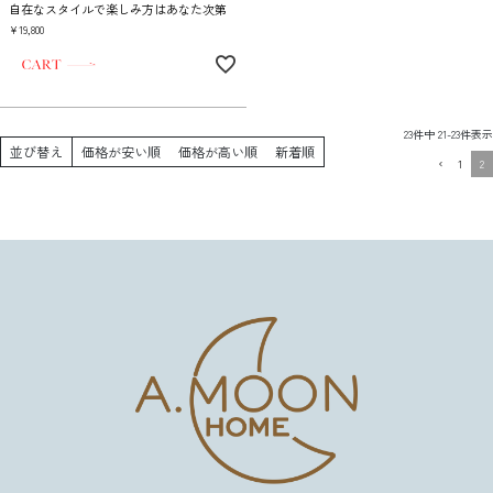
自在なスタイルで楽しみ方はあなた次第
¥
19,800
23
件中
21
-
23
件表示
並び替え
価格が安い順
価格が高い順
新着順
1
2