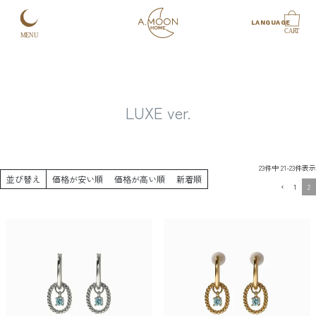
HOME
LUXE ver.
LANGUAGE
CART
MENU
LUXE ver.
23
件中
21
-
23
件表示
並び替え
価格が安い順
価格が高い順
新着順
1
2