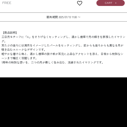
FREE
販売期間
2025/07/13 11:00
〜
【商品説明】
三日月モチーフに「A」をさりげなくセッティングし、透かし模様で月の輝きを表現したイヤリン
グ。
耳たぶの後ろには満月をイメージしたパールをセッティングし、前からも後ろからも異なる月が
覗き込むユニークなデザインです。
軽やかな着け心地と、透かし模様の抜け感が耳元に上品なアクセントを添え、日常から特別なシ
ーンまで幅広く活躍します。
1周年の特別な想いを、二つの月が優しく包み込む、洗練されたイヤリングです。