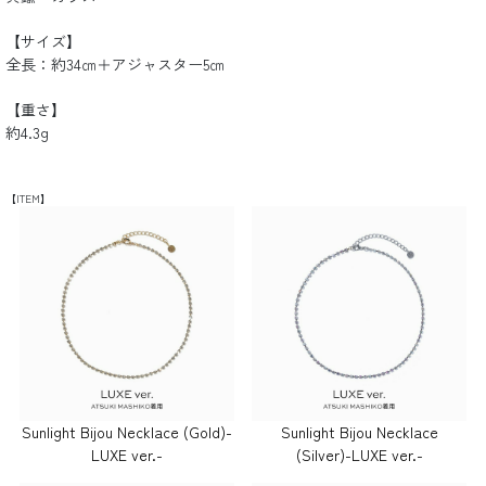
【サイズ】
全長：約34㎝＋アジャスター5㎝
【重さ】
約4.3g
【ITEM】
Sunlight Bijou Necklace (Gold)-
Sunlight Bijou Necklace
LUXE ver.-
(Silver)-LUXE ver.-