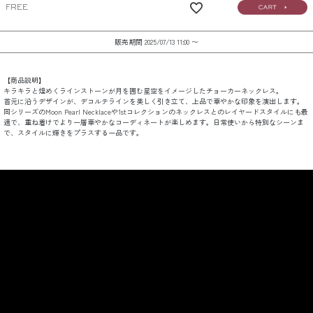
FREE
販売期間
2025/07/13 11:00
〜
【商品説明】
キラキラと煌めくラインストーンが月を囲む星空をイメージしたチョーカーネックレス。
首元に沿うデザインが、デコルテラインを美しく引き立て、上品で華やかな印象を演出します。
同シリーズのMoon Pearl Necklaceや1stコレクションのネックレスとのレイヤードスタイルにも最
適で、重ね着けでより一層華やかなコーディネートが楽しめます。日常使いから特別なシーンま
で、スタイルに輝きをプラスする一品です。